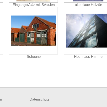
EingangstÃ¼r mit SÃ¤ulen
alte blaue Holztür
Scheune
Hochhaus Himmel
um
Datenschutz