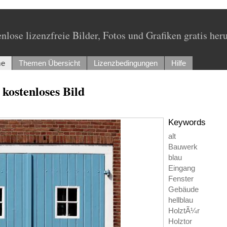
nlose lizenzfreie Bilder, Fotos und Grafiken gratis her
e
Themen Übersicht
Lizenzbedingungen
Hilfe
 kostenloses Bild
Keywords
alt
Bauwerk
blau
Eingang
Fenster
Gebäude
hellblau
HolztÃ¼r
Holztor