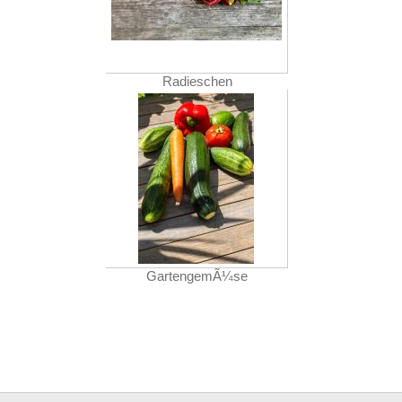
Radieschen
GartengemÃ¼se