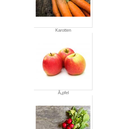
Karotten
Ã„pfel