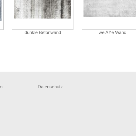
dunkle Betonwand
weiÃŸe Wand
um
Datenschutz