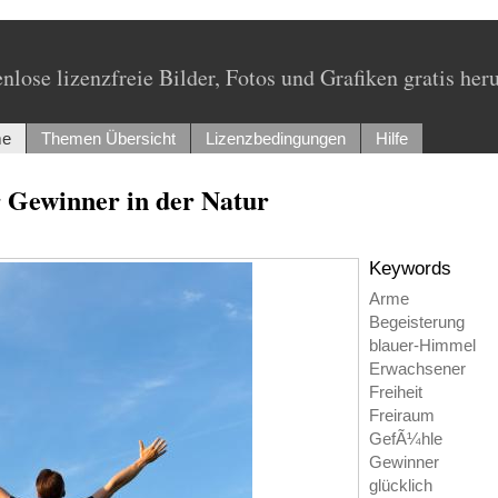
nlose lizenzfreie Bilder, Fotos und Grafiken gratis her
e
Themen Übersicht
Lizenzbedingungen
Hilfe
r Gewinner in der Natur
Keywords
Arme
Begeisterung
blauer-Himmel
Erwachsener
Freiheit
Freiraum
GefÃ¼hle
Gewinner
glücklich