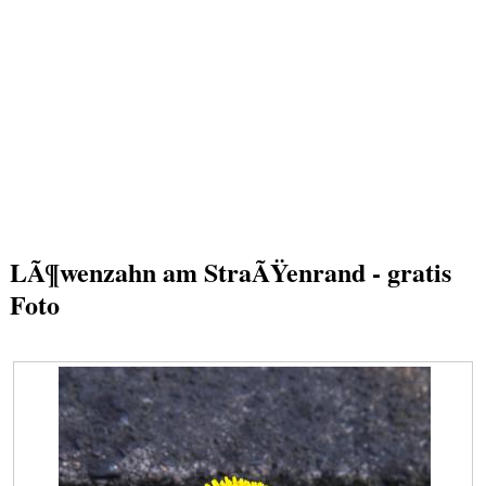
LÃ¶wenzahn am StraÃŸenrand - gratis
Foto