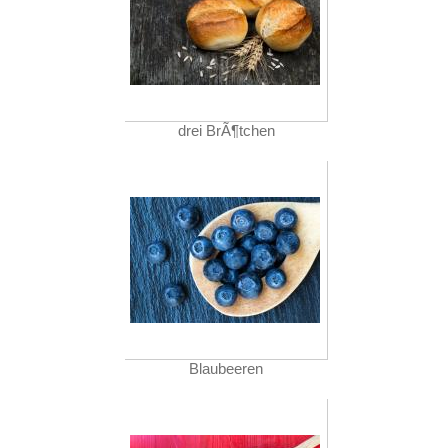
drei BrÃ¶tchen
Blaubeeren