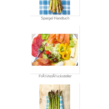
Spargel Handtuch
FrÃ¼hstÃ¼cksteller