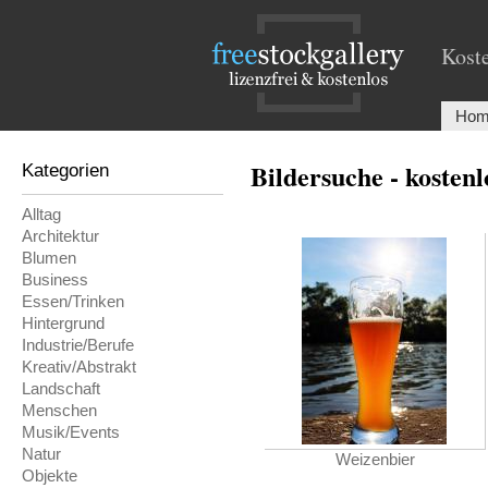
Koste
Hom
Bildersuche - kosten
Kategorien
Alltag
Architektur
Blumen
Business
Essen/Trinken
Hintergrund
Industrie/Berufe
Kreativ/Abstrakt
Landschaft
Menschen
Musik/Events
Natur
Weizenbier
Objekte