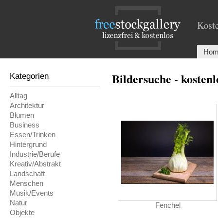
Koste
Hom
Bildersuche - kosten
Kategorien
Alltag
Architektur
Blumen
Business
Essen/Trinken
Hintergrund
Industrie/Berufe
Kreativ/Abstrakt
Landschaft
Menschen
Musik/Events
Natur
Fenchel
Objekte