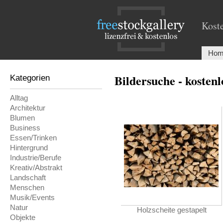
Koste
Hom
Bildersuche - kosten
Kategorien
Alltag
Architektur
Blumen
Business
Essen/Trinken
Hintergrund
Industrie/Berufe
Kreativ/Abstrakt
Landschaft
Menschen
Musik/Events
Natur
Holzscheite gestapelt
Objekte