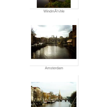
WindmÃ¼hle
Amsterdam