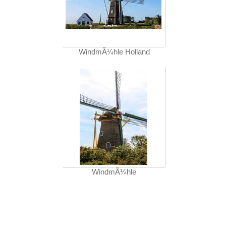
WindmÃ¼hle Holland
WindmÃ¼hle