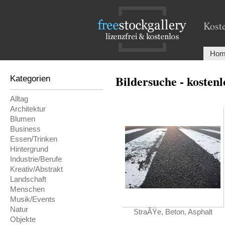
Koste
Hom
Bildersuche - kosten
Kategorien
Alltag
Architektur
Blumen
Business
Essen/Trinken
Hintergrund
Industrie/Berufe
Kreativ/Abstrakt
Landschaft
Menschen
Musik/Events
Natur
StraÃŸe, Beton, Asphalt
Objekte