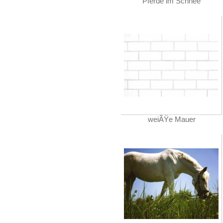
Pferde im Schnee
weiÃŸe Mauer