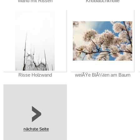
Wand mit Rissen
Knoblauchknolle
Risse Holzwand
weiÃŸe BlÃ¼ten am Baum