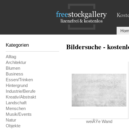
Koste
Hom
Bildersuche - kosten
Kategorien
Alltag
Architektur
Blumen
Business
Essen/Trinken
Hintergrund
Industrie/Berufe
Kreativ/Abstrakt
Landschaft
Menschen
Musik/Events
Natur
weiÃŸe Wand
Objekte