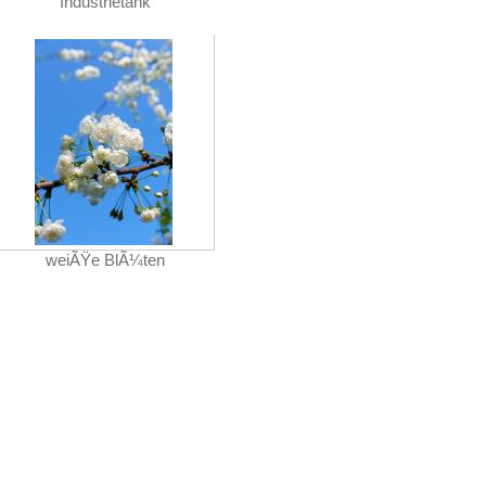
Industrietank
weiÃŸe BlÃ¼ten