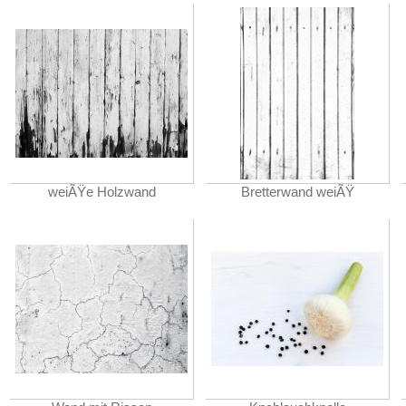
weiÃŸe Holzwand
Bretterwand weiÃŸ