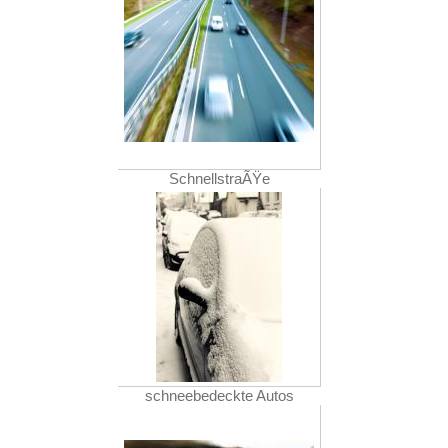
SchnellstraÃŸe
schneebedeckte Autos