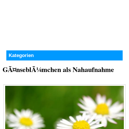
Kategorien
GÃ¤nseblÃ¼mchen als Nahaufnahme