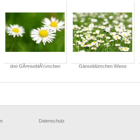
drei GÃ¤nseblÃ¼mchen
Gänseblümchen Wiese
um
Datenschutz