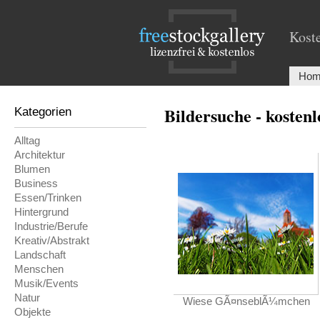
Koste
Hom
Bildersuche - kosten
Kategorien
Alltag
Architektur
Blumen
Business
Essen/Trinken
Hintergrund
Industrie/Berufe
Kreativ/Abstrakt
Landschaft
Menschen
Musik/Events
Natur
Wiese GÃ¤nseblÃ¼mchen
Objekte